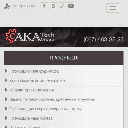
Авторизація
Toggle
navigati
(067) 463-35-23
ПРОДУКЦІЯ
Промышленная фурнитура
Конвейерные комплектующие
Индикаторы положения
Замки, тяговые системы, крепежные элементы
Оснастка для сварки, сварочные столы
Промышленные колёса