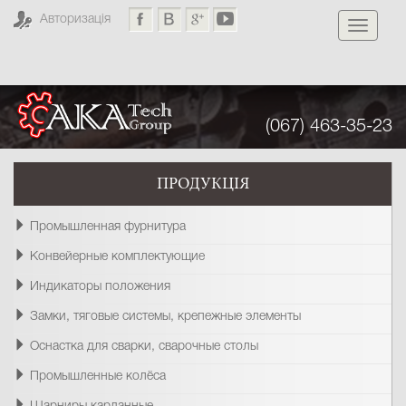
Авторизація
Toggle
navigati
(067) 463-35-23
ПРОДУКЦІЯ
Промышленная фурнитура
Конвейерные комплектующие
Индикаторы положения
Замки, тяговые системы, крепежные элементы
Оснастка для сварки, сварочные столы
Промышленные колёса