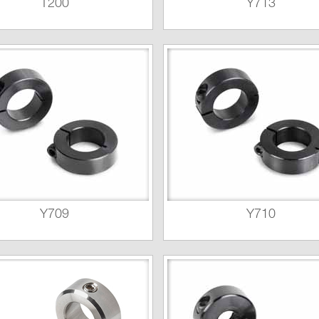
T200
Y713
Y709
Y710