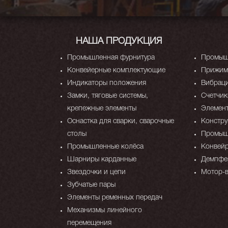
НАША ПРОДУКЦИЯ
Промышленная фурнитура
Промыш
Конвейерные комплектующие
Прижимы
Индикаторы положения
Вибрац
Замки, тяговые системы,
Счетчик
крепежные элементы
Элемен
Оснастка для сварки, сварочные
Констр
столы
Промыш
Промышленные колёса
Конвейр
Шарниры карданные
Демпфер
Звездочки и цепи
Мотор-
Зубчатые пары
Элементы ременных передач
Механизмы линейного
перемещения