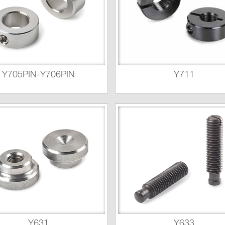
Y705PIN-Y706PIN
Y711
Y631
Y633