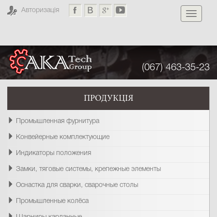
Авторизація
Toggle
navigati
(067) 463-35-23
ПРОДУКЦІЯ
Промышленная фурнитура
Конвейерные комплектующие
Индикаторы положения
Замки, тяговые системы, крепежные элементы
Оснастка для сварки, сварочные столы
Промышленные колёса