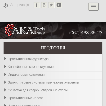
Авторизація
Toggle
navigati
(067) 463-35-23
ПРОДУКЦІЯ
Промышленная фурнитура
Конвейерные комплектующие
Индикаторы положения
Замки, тяговые системы, крепежные элементы
Оснастка для сварки, сварочные столы
Промышленные колёса